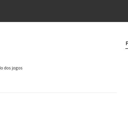
e
egredo do sucesso
 “direito à tristeza”
rges
?
o veganismo não é a resposta
o dos jogos