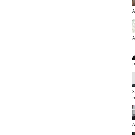
A
A
P
S
r
A