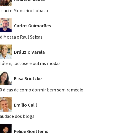
 saci e Monteiro Lobato
Carlos Guimarães
d Motta x Raul Seixas
Dráuzio Varela
lúten, lactose e outras modas
Elisa Brietzke
0 dicas de como dormir bem sem remédio
Emílio Calil
audade dos blogs
Felipe Goettems