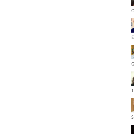
O
E
G
1
S