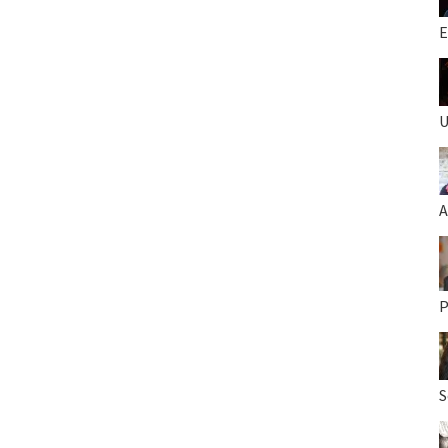
E
U
A
P
S