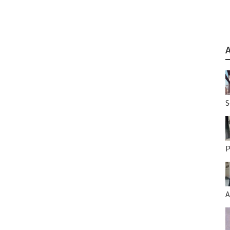
S
P
A