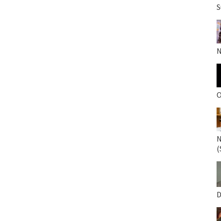
S
N
O
N
(
D