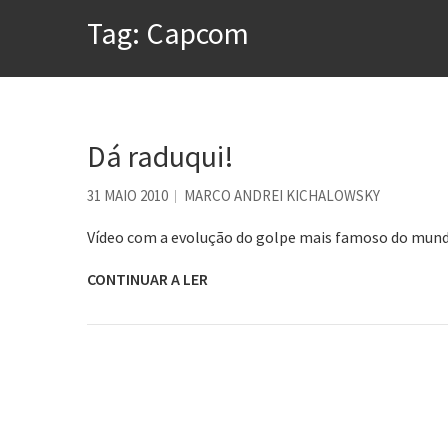
A construção da urbanidad
Tag:
Capcom
Aprender a fracassar é o s
Contardo Calligaris prega o
Esse tal de Rock Gaúcho
Os causos de Jorge Luis Bo
Dá raduqui!
Voto obrigatório é correto
31 MAIO 2010
MARCO ANDREI KICHALOWSKY
Se queres salvar o mundo, 
Vídeo com a evolução do golpe mais famoso do mund
CONTINUAR A LER