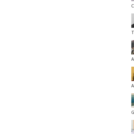
C
T
A
A
G