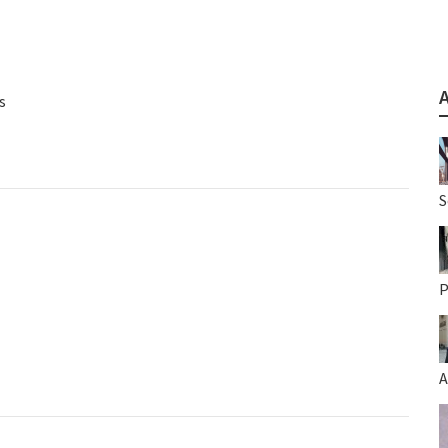
s
S
P
A