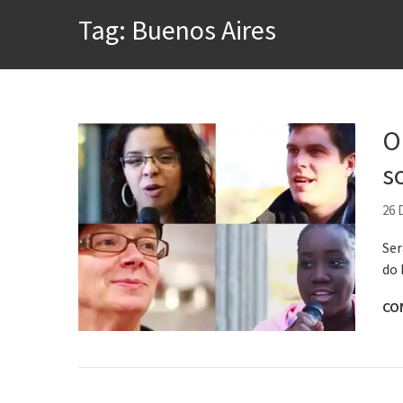
A construção da urbanidad
Tag:
Buenos Aires
Aprender a fracassar é o s
Contardo Calligaris prega o
Esse tal de Rock Gaúcho
Os causos de Jorge Luis Bo
O
Voto obrigatório é correto
s
Se queres salvar o mundo, 
26
Ser
do 
CO