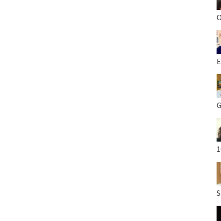
O
E
G
1
S