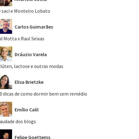
 saci e Monteiro Lobato
Carlos Guimarães
d Motta x Raul Seixas
Dráuzio Varela
lúten, lactose e outras modas
Elisa Brietzke
0 dicas de como dormir bem sem remédio
Emílio Calil
audade dos blogs
Felipe Goettems