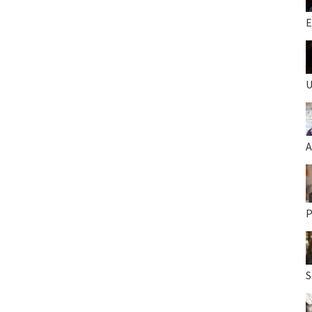
E
U
A
P
S