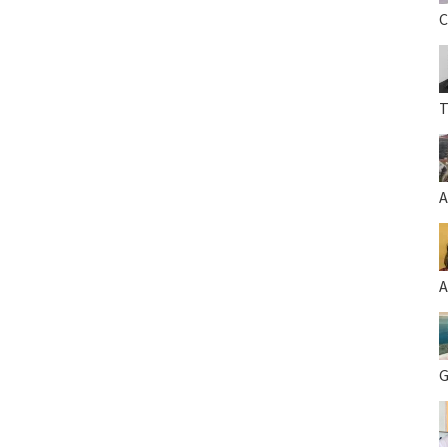
C
T
A
A
G