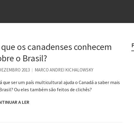
e
egredo do sucesso
 “direito à tristeza”
rges
 que os canadenses conhecem
?
obre o Brasil?
o veganismo não é a resposta
 DEZEMBRO 2013
MARCO ANDREI KICHALOWSKY
á que ser um país multicultural ajuda o Canadá a saber mais
Brasil? Ou eles também são feitos de clichês?
NTINUAR A LER