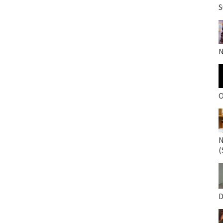
S
N
O
N
(
D