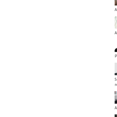
A
A
P
S
r
A