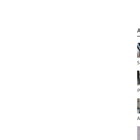
S
P
A