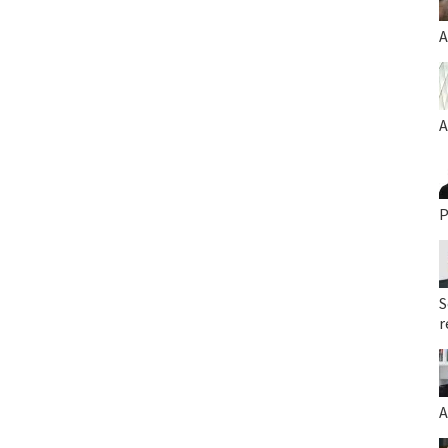
A
A
P
S
r
A