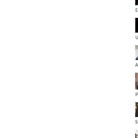
E
U
A
P
S