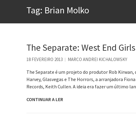
A construção da urbanidad
Tag:
Brian Molko
Aprender a fracassar é o s
Contardo Calligaris prega o
Esse tal de Rock Gaúcho
Os causos de Jorge Luis Bo
The Separate: West End Girls
Voto obrigatório é correto
18 FEVEREIRO 2013
MARCO ANDREI KICHALOWSKY
The Separate é um projeto do produtor Rob Kirwan,
Harvey, Glasvegas e The Horrors, a arranjadora Fiona
Records, Keith Cullen. A ideia era fazer um último l
CONTINUAR A LER