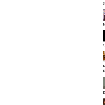
S
N
O
N
(
D