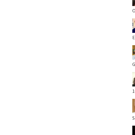
O
E
G
1
S