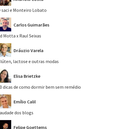
 saci e Monteiro Lobato
Carlos Guimarães
d Motta x Raul Seixas
Dráuzio Varela
lúten, lactose e outras modas
Elisa Brietzke
0 dicas de como dormir bem sem remédio
Emílio Calil
audade dos blogs
Felipe Goettems