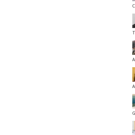
C
T
A
A
G