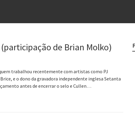
e
egredo do sucesso
 “direito à tristeza”
rges
 (participação de Brian Molko)
?
 quem trabalhou recentemente com artistas como PJ
 Brice, e o dono da gravadora independente inglesa Setanta
ançamento antes de encerrar o selo e Cullen…