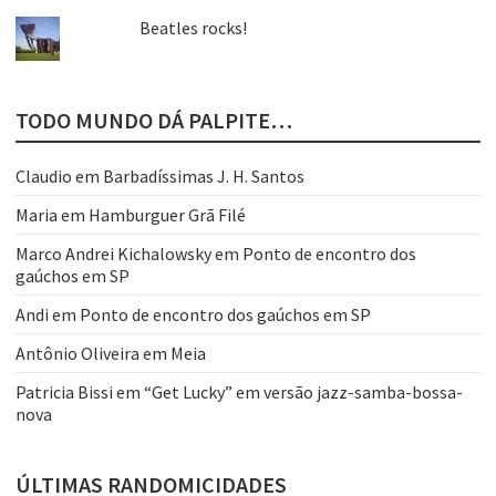
Beatles rocks!
TODO MUNDO DÁ PALPITE…
Claudio
em
Barbadíssimas J. H. Santos
Maria
em
Hamburguer Grã Filé
Marco Andrei Kichalowsky
em
Ponto de encontro dos
gaúchos em SP
Andi
em
Ponto de encontro dos gaúchos em SP
Antônio Oliveira
em
Meia
Patricia Bissi
em
“Get Lucky” em versão jazz-samba-bossa-
nova
ÚLTIMAS RANDOMICIDADES