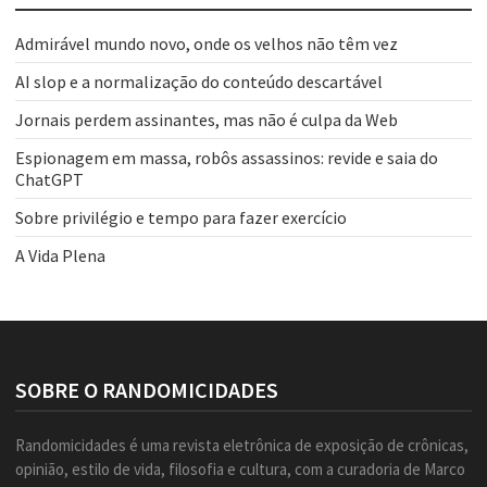
Admirável mundo novo, onde os velhos não têm vez
AI slop e a normalização do conteúdo descartável
Jornais perdem assinantes, mas não é culpa da Web
Espionagem em massa, robôs assassinos: revide e saia do
ChatGPT
Sobre privilégio e tempo para fazer exercício
A Vida Plena
SOBRE O RANDOMICIDADES
Randomicidades é uma revista eletrônica de exposição de crônicas,
opinião, estilo de vida, filosofia e cultura, com a curadoria de Marco