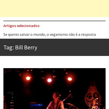
Artigos selecionados
Tem que filmar isso daí
A construção da urbanidade
Tag:
Bill Berry
Aprender a fracassar é o segredo do sucesso
Contardo Calligaris prega o “direito à tristeza”
Esse tal de Rock Gaúcho
Os causos de Jorge Luis Borges
Voto obrigatório é correto?
Se queres salvar o mundo, o veganismo não é a resposta