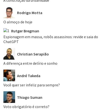
A construção da urbanidade
Rodrigo Motta
O almoço de hoje
Rutger Bregman
Espionagem em massa, robôs assassinos: revide e saia do
ChatGPT
Christian Serapião
A diferença entre delírio e sonho
André Takeda
Você quer ser infeliz para sempre?
Thiago Suman
Voto obrigatório é correto?