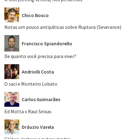
Chico Bosco
Notas um pouco antipáticas sobre Ruptura (Severance)
Francisco Spiandorello
De quanto você precisa para viver?
Andriolli Costa
O saci e Monteiro Lobato
Carlos Guimarães
Ed Motta x Raul Seixas
Dráuzio Varela
Glúten, lactose e outras modas