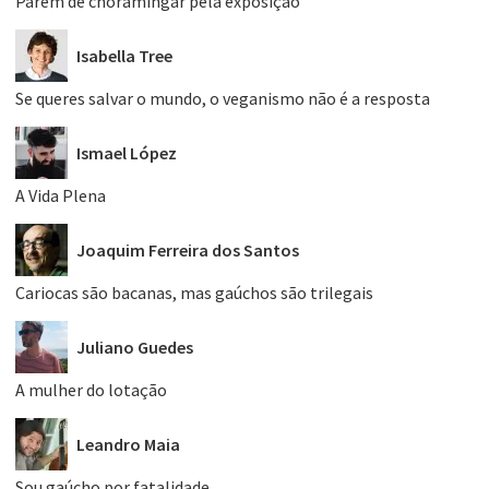
Parem de choramingar pela exposição
Isabella Tree
Se queres salvar o mundo, o veganismo não é a resposta
Ismael López
A Vida Plena
Joaquim Ferreira dos Santos
Cariocas são bacanas, mas gaúchos são trilegais
Juliano Guedes
A mulher do lotação
Leandro Maia
Sou gaúcho por fatalidade