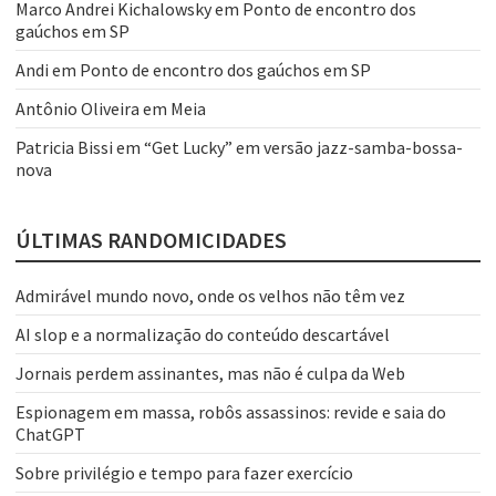
Marco Andrei Kichalowsky
em
Ponto de encontro dos
gaúchos em SP
Andi
em
Ponto de encontro dos gaúchos em SP
Antônio Oliveira
em
Meia
Patricia Bissi
em
“Get Lucky” em versão jazz-samba-bossa-
nova
ÚLTIMAS RANDOMICIDADES
Admirável mundo novo, onde os velhos não têm vez
AI slop e a normalização do conteúdo descartável
Jornais perdem assinantes, mas não é culpa da Web
Espionagem em massa, robôs assassinos: revide e saia do
ChatGPT
Sobre privilégio e tempo para fazer exercício