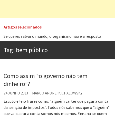
Artigos selecionados
Se queres salvar o mundo, o veganismo não é a resposta
Tem que filmar isso daí
Tag:
bem público
A construção da urbanidade
Aprender a fracassar é o segredo do sucesso
Contardo Calligaris prega o “direito à tristeza”
Como assim “o governo não tem
Esse tal de Rock Gaúcho
dinheiro”?
Os causos de Jorge Luis Borges
24 JUNHO 2013
MARCO ANDREI KICHALOWSKY
Voto obrigatório é correto?
Escuto e leio frases como: “alguém vai ter que pagar a conta
da isenção de impostos”. Todos nós sabemos que o “alguém”
que vai pagar a conta somos nós mesmos. Engana-se quem