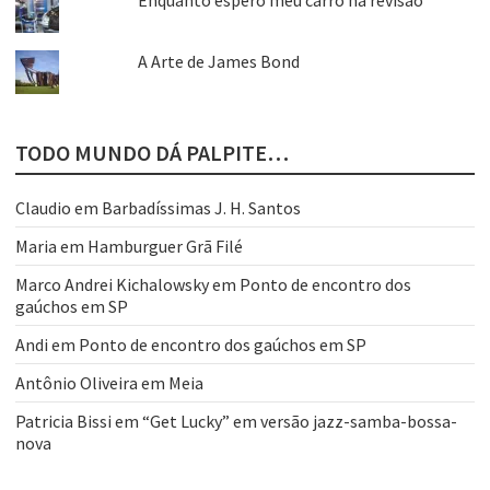
Enquanto espero meu carro na revisão
A Arte de James Bond
TODO MUNDO DÁ PALPITE…
Claudio
em
Barbadíssimas J. H. Santos
Maria
em
Hamburguer Grã Filé
Marco Andrei Kichalowsky
em
Ponto de encontro dos
gaúchos em SP
Andi
em
Ponto de encontro dos gaúchos em SP
Antônio Oliveira
em
Meia
Patricia Bissi
em
“Get Lucky” em versão jazz-samba-bossa-
nova