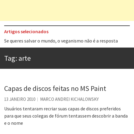
Artigos selecionados
Tem que filmar isso daí
A construção da urbanidade
Tag:
arte
Aprender a fracassar é o segredo do sucesso
Contardo Calligaris prega o “direito à tristeza”
Esse tal de Rock Gaúcho
Capas de discos feitas no MS Paint
Os causos de Jorge Luis Borges
13 JANEIRO 2010
MARCO ANDREI KICHALOWSKY
Voto obrigatório é correto?
Usuários tentaram recriar suas capas de discos preferidos
para que seus colegas de fórum tentassem descobrir a banda
Se queres salvar o mundo, o veganismo não é a resposta
e o nome