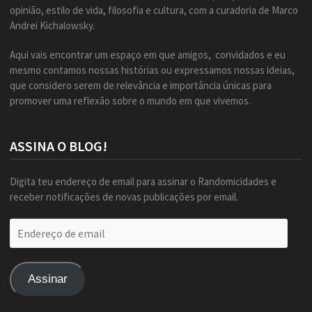
opinião, estilo de vida, filosofia e cultura, com a curadoria de Marco
Andrei Kichalowsky.
Aqui vais encontrar um espaço em que amigos, convidados e eu
mesmo contamos nossas histórias ou expressamos nossas ideias,
que considero serem de relevância e importância únicas para
promover uma reflexão sobre o mundo em que vivemos.
ASSINA O BLOG!
Digita teu endereço de email para assinar o Randomicidades e
receber notificações de novas publicações por email.
Endereço
de
email
Assinar