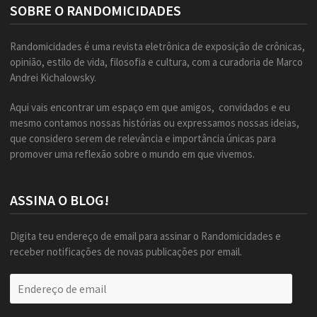
SOBRE O RANDOMICIDADES
Randomicidades é uma revista eletrônica de exposição de crônicas,
opinião, estilo de vida, filosofia e cultura, com a curadoria de Marco
Andrei Kichalowsky.
Aqui vais encontrar um espaço em que amigos, convidados e eu
mesmo contamos nossas histórias ou expressamos nossas ideias,
que considero serem de relevância e importância únicas para
promover uma reflexão sobre o mundo em que vivemos.
ASSINA O BLOG!
Digita teu endereço de email para assinar o Randomicidades e
receber notificações de novas publicações por email.
Endereço
de
email