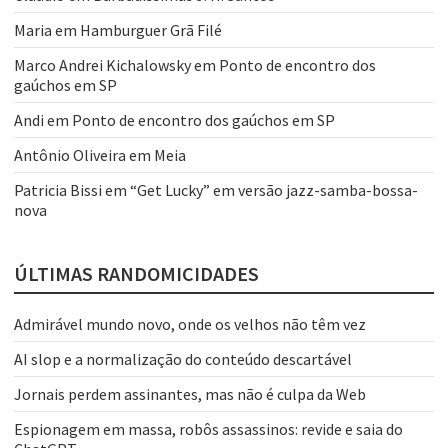
Maria
em
Hamburguer Grã Filé
Marco Andrei Kichalowsky
em
Ponto de encontro dos
gaúchos em SP
Andi
em
Ponto de encontro dos gaúchos em SP
Antônio Oliveira
em
Meia
Patricia Bissi
em
“Get Lucky” em versão jazz-samba-bossa-
nova
ÚLTIMAS RANDOMICIDADES
Admirável mundo novo, onde os velhos não têm vez
AI slop e a normalização do conteúdo descartável
Jornais perdem assinantes, mas não é culpa da Web
Espionagem em massa, robôs assassinos: revide e saia do