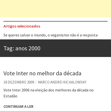
Artigos selecionados
Se queres salvar o mundo, o veganismo não é a resposta
Tem que filmar isso daí
A construção da urbanidade
Tag:
anos 2000
Aprender a fracassar é o segredo do sucesso
Contardo Calligaris prega o “direito à tristeza”
Vote Inter no melhor da década
Esse tal de Rock Gaúcho
Os causos de Jorge Luis Borges
18 DEZEMBRO 2009
MARCO ANDREI KICHALOWSKY
Vote Inter 2006 na eleição dos melhores da década no
Voto obrigatório é correto?
Estadão
CONTINUAR A LER