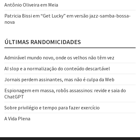
Antônio Oliveira
em
Meia
Patricia Bissi
em
“Get Lucky” em versão jazz-samba-bossa-
nova
ÚLTIMAS RANDOMICIDADES
Admirável mundo novo, onde os velhos não têm vez
AI slop e a normalização do conteúdo descartável
Jornais perdem assinantes, mas não é culpa da Web
Espionagem em massa, robôs assassinos: revide e saia do
ChatGPT
Sobre privilégio e tempo para fazer exercício
A Vida Plena