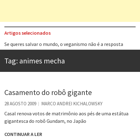
Artigos selecionados
Se queres salvar o mundo, o veganismo não é a resposta
Tem que filmar isso daí
A construção da urbanidade
Tag:
animes mecha
Aprender a fracassar é o segredo do sucesso
Contardo Calligaris prega o “direito à tristeza”
Esse tal de Rock Gaúcho
Casamento do robô gigante
Os causos de Jorge Luis Borges
28 AGOSTO 2009
MARCO ANDREI KICHALOWSKY
Voto obrigatório é correto?
Casal renova votos de matrimônio aos pés de uma estátua
gigantesca do robô Gundam, no Japão
CONTINUAR A LER