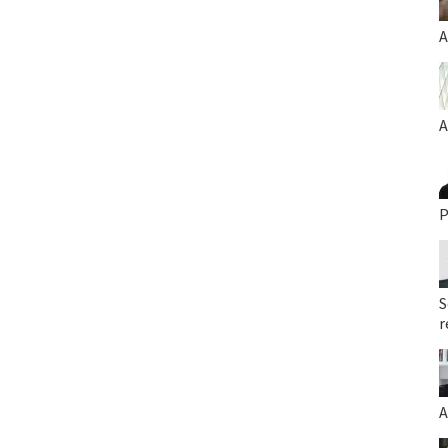
A
A
P
S
r
A