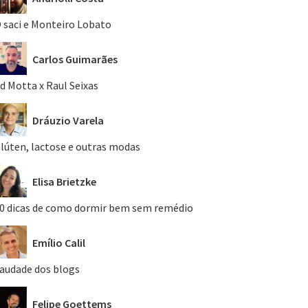
 saci e Monteiro Lobato
Carlos Guimarães
d Motta x Raul Seixas
Dráuzio Varela
lúten, lactose e outras modas
Elisa Brietzke
0 dicas de como dormir bem sem remédio
Emílio Calil
audade dos blogs
Felipe Goettems