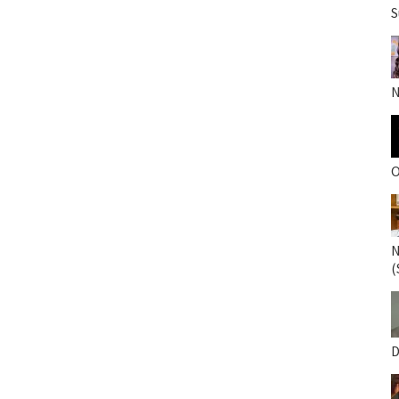
S
N
O
N
(
D