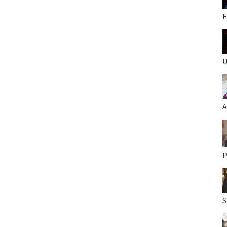
E
U
A
P
S