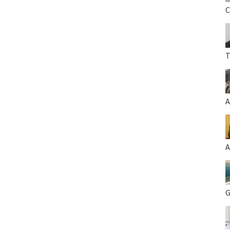
C
T
A
A
G