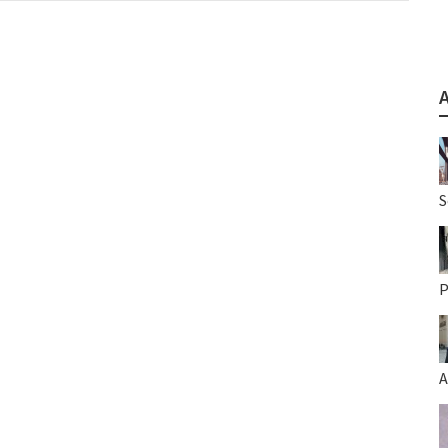
S
P
A