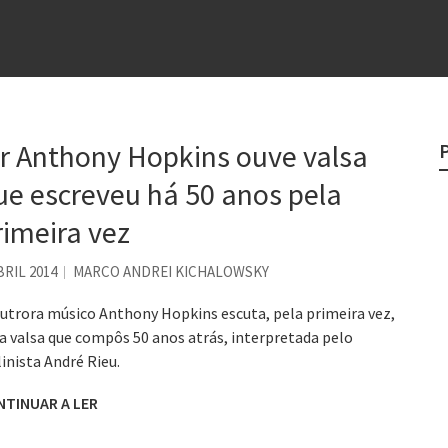
e
egredo do sucesso
 “direito à tristeza”
rges
ir Anthony Hopkins ouve valsa
?
ue escreveu há 50 anos pela
o veganismo não é a resposta
rimeira vez
BRIL 2014
MARCO ANDREI KICHALOWSKY
utrora músico Anthony Hopkins escuta, pela primeira vez,
 valsa que compôs 50 anos atrás, interpretada pelo
linista André Rieu.
NTINUAR A LER