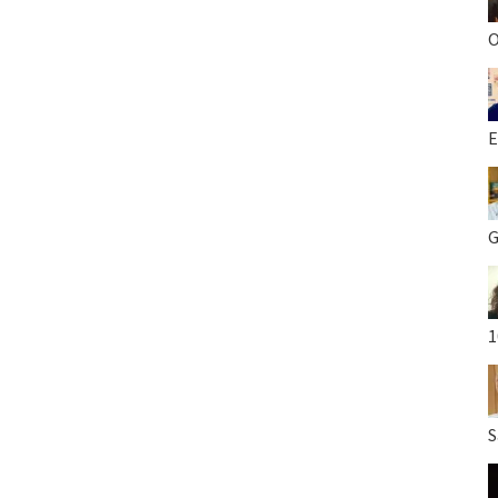
O
E
G
1
S