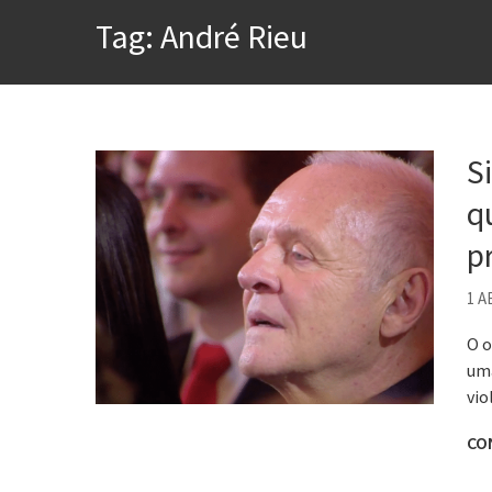
A construção da urbanidad
Tag:
André Rieu
Aprender a fracassar é o s
Contardo Calligaris prega o
Esse tal de Rock Gaúcho
Os causos de Jorge Luis Bo
S
Voto obrigatório é correto
q
Se queres salvar o mundo, 
p
1 A
O o
uma
vio
CO