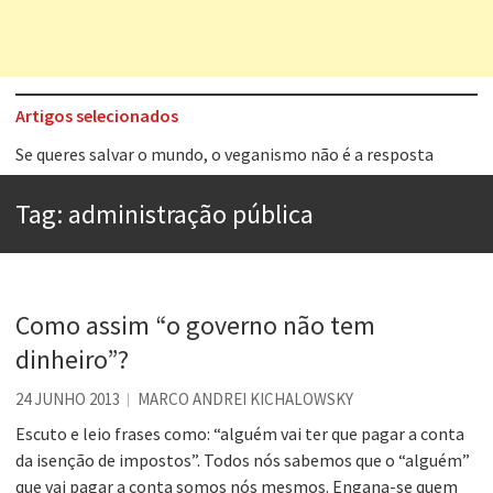
Artigos selecionados
Tem que filmar isso daí
A construção da urbanidade
Tag:
administração pública
Aprender a fracassar é o segredo do sucesso
Contardo Calligaris prega o “direito à tristeza”
Esse tal de Rock Gaúcho
Como assim “o governo não tem
Os causos de Jorge Luis Borges
dinheiro”?
Voto obrigatório é correto?
24 JUNHO 2013
MARCO ANDREI KICHALOWSKY
Se queres salvar o mundo, o veganismo não é a resposta
Escuto e leio frases como: “alguém vai ter que pagar a conta
da isenção de impostos”. Todos nós sabemos que o “alguém”
que vai pagar a conta somos nós mesmos. Engana-se quem