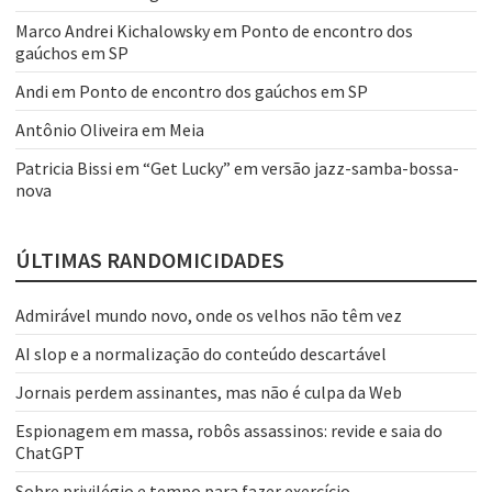
Marco Andrei Kichalowsky
em
Ponto de encontro dos
gaúchos em SP
Andi
em
Ponto de encontro dos gaúchos em SP
Antônio Oliveira
em
Meia
Patricia Bissi
em
“Get Lucky” em versão jazz-samba-bossa-
nova
ÚLTIMAS RANDOMICIDADES
Admirável mundo novo, onde os velhos não têm vez
AI slop e a normalização do conteúdo descartável
Jornais perdem assinantes, mas não é culpa da Web
Espionagem em massa, robôs assassinos: revide e saia do
ChatGPT
Sobre privilégio e tempo para fazer exercício