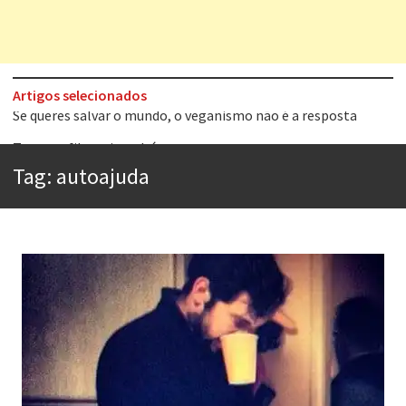
Artigos selecionados
Tem que filmar isso daí
A construção da urbanidade
Tag:
autoajuda
Aprender a fracassar é o segredo do sucesso
Contardo Calligaris prega o “direito à tristeza”
Esse tal de Rock Gaúcho
Os causos de Jorge Luis Borges
Voto obrigatório é correto?
Se queres salvar o mundo, o veganismo não é a resposta