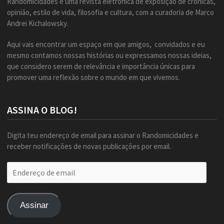
Randomicidades é uma revista eletrônica de exposição de crônicas,
opinião, estilo de vida, filosofia e cultura, com a curadoria de Marco
Andrei Kichalowsky.
Aqui vais encontrar um espaço em que amigos, convidados e eu
mesmo contamos nossas histórias ou expressamos nossas ideias,
que considero serem de relevância e importância únicas para
promover uma reflexão sobre o mundo em que vivemos.
ASSINA O BLOG!
Digita teu endereço de email para assinar o Randomicidades e
receber notificações de novas publicações por email.
Endereço
de
email
Assinar