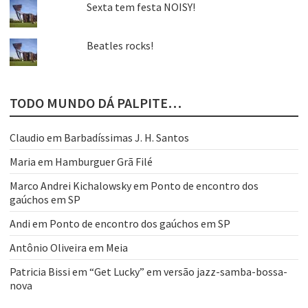
Sexta tem festa NOISY!
Beatles rocks!
TODO MUNDO DÁ PALPITE…
Claudio
em
Barbadíssimas J. H. Santos
Maria
em
Hamburguer Grã Filé
Marco Andrei Kichalowsky
em
Ponto de encontro dos
gaúchos em SP
Andi
em
Ponto de encontro dos gaúchos em SP
Antônio Oliveira
em
Meia
Patricia Bissi
em
“Get Lucky” em versão jazz-samba-bossa-
nova