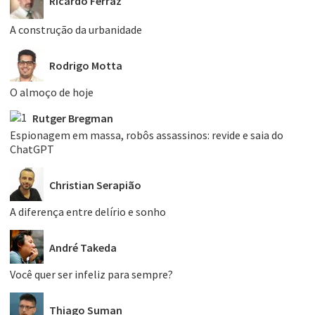
Ricardo Ferraz
A construção da urbanidade
Rodrigo Motta
O almoço de hoje
Rutger Bregman
Espionagem em massa, robôs assassinos: revide e saia do
ChatGPT
Christian Serapião
A diferença entre delírio e sonho
André Takeda
Você quer ser infeliz para sempre?
Thiago Suman