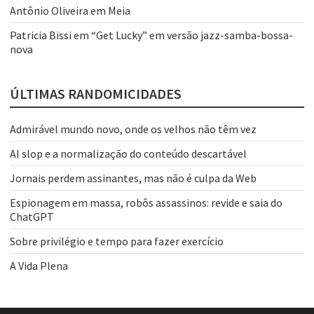
Antônio Oliveira
em
Meia
Patricia Bissi
em
“Get Lucky” em versão jazz-samba-bossa-
nova
ÚLTIMAS RANDOMICIDADES
Admirável mundo novo, onde os velhos não têm vez
AI slop e a normalização do conteúdo descartável
Jornais perdem assinantes, mas não é culpa da Web
Espionagem em massa, robôs assassinos: revide e saia do
ChatGPT
Sobre privilégio e tempo para fazer exercício
A Vida Plena