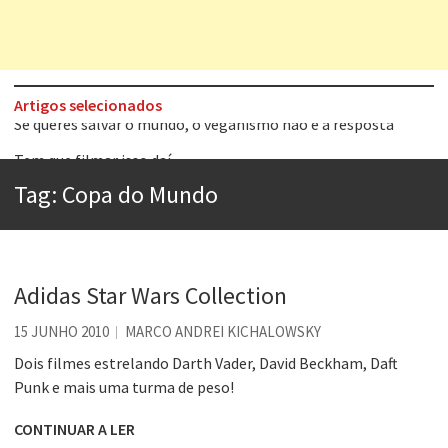
Artigos selecionados
Tem que filmar isso daí
A construção da urbanidade
Tag:
Copa do Mundo
Aprender a fracassar é o segredo do sucesso
Contardo Calligaris prega o “direito à tristeza”
Esse tal de Rock Gaúcho
Adidas Star Wars Collection
Os causos de Jorge Luis Borges
15 JUNHO 2010
MARCO ANDREI KICHALOWSKY
Voto obrigatório é correto?
Dois filmes estrelando Darth Vader, David Beckham, Daft
Punk e mais uma turma de peso!
Se queres salvar o mundo, o veganismo não é a resposta
CONTINUAR A LER