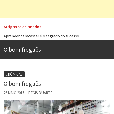
Artigos selecionados
Aprender a fracassar é o segredo do sucesso
Contardo Calligaris prega o “direito à tristeza”
O bom freguês
Esse tal de Rock Gaúcho
Os causos de Jorge Luis Borges
Voto obrigatório é correto?
CRÔNICAS
Se queres salvar o mundo, o veganismo não é a resposta
O bom freguês
Tem que filmar isso daí
26 MAIO 2017
REGIS DUARTE
A construção da urbanidade