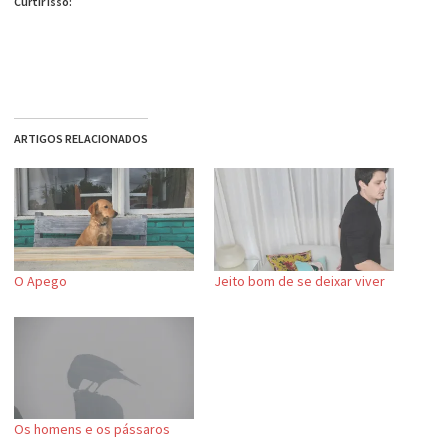
Curtir isso:
ARTIGOS RELACIONADOS
O Apego
Jeito bom de se deixar viver
Os homens e os pássaros