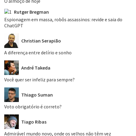
O almoço de hoje
Rutger Bregman
Espionagem em massa, robôs assassinos: revide e saia do
ChatGPT
Christian Serapião
A diferença entre delírio e sonho
André Takeda
Você quer ser infeliz para sempre?
Thiago Suman
Voto obrigatório é correto?
Tiago Ribas
Admirável mundo novo, onde os velhos não têm vez