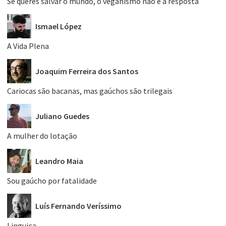
Se queres salvar o mundo, o veganismo não é a resposta
Ismael López
A Vida Plena
Joaquim Ferreira dos Santos
Cariocas são bacanas, mas gaúchos são trilegais
Juliano Guedes
A mulher do lotação
Leandro Maia
Sou gaúcho por fatalidade
Luís Fernando Veríssimo
Linguiça