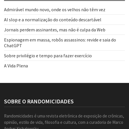
Admirável mundo novo, onde os velhos não têm vez
AI slop e a normalização do conteúdo descartável
Jornais perdem assinantes, mas não é culpa da Web
Espionagem em massa, robôs assassinos: revide e saia do
ChatGPT
Sobre privilégio e tempo para fazer exercício
A Vida Plena
SOBRE O RANDOMICIDADES
Randomicidades é uma revista eletrônica de exposição de crônicas,
opinião, estilo de vida, filosofia e cultura, com a curadoria de Marco
Andrei Kichalowsky.