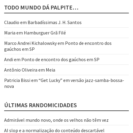
TODO MUNDO DÁ PALPITE…
Claudio
em
Barbadíssimas J. H. Santos
Maria
em
Hamburguer Grã Filé
Marco Andrei Kichalowsky
em
Ponto de encontro dos
gaúchos em SP
Andi
em
Ponto de encontro dos gaúchos em SP
Antônio Oliveira
em
Meia
Patricia Bissi
em
“Get Lucky” em versão jazz-samba-bossa-
nova
ÚLTIMAS RANDOMICIDADES
Admirável mundo novo, onde os velhos não têm vez
AI slop e a normalização do conteúdo descartável