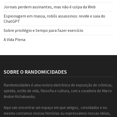
Jornais perdem assinantes, mas não é culpa da Web
Espionagem em massa, robôs assassinos: revide e saia do
ChatGPT
Sobre privilégio e tempo para fazer exercício
A Vida Plena
SOBRE O RANDOMICIDADES
Randomicidades é uma revista eletrônica de exposição de crônicas,
opinião, estilo de vida, filosofia e cultura, com a curadoria de Marco
Andrei Kichalowsky.
Aqui vais encontrar um espaço em que amigos, convidados e eu
mesmo contamos nossas histórias ou expressamos nossas ideias,