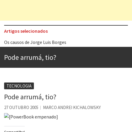
Artigos selecionados
Os causos de Jorge Luis Borges
Voto obrigatório é correto?
Pode arrumá, tio?
Se queres salvar o mundo, o veganismo não é a resposta
Tem que filmar isso daí
A construção da urbanidade
TECNOLOGIA
Aprender a fracassar é o segredo do sucesso
Pode arrumá, tio?
Contardo Calligaris prega o “direito à tristeza”
27 OUTUBRO 2005
MARCO ANDREI KICHALOWSKY
Esse tal de Rock Gaúcho
Compartilha!