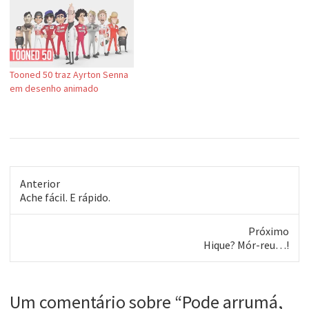
Tooned 50 traz Ayrton Senna
em desenho animado
Anterior
Post
Ache fácil. E rápido.
anterior:
Próximo
Próximo
Hique? Mór-reu…!
post:
Um comentário sobre “
Pode arrumá,