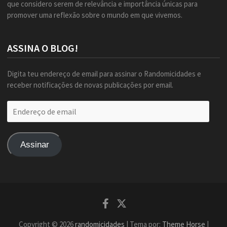
que considero serem de relevância e importância únicas para
promover uma reflexão sobre o mundo em que vivemos.
ASSINA O BLOG!
Digita teu endereço de email para assinar o Randomicidades e
receber notificações de novas publicações por email.
Endereço
de
email
Assinar
Facebook
Twitter
Copyright © 2026
randomicidades
| Tema por:
Theme Horse
|