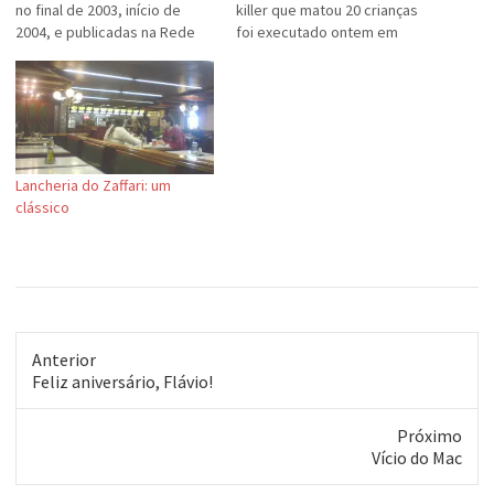
no final de 2003, início de
killer que matou 20 crianças
2004, e publicadas na Rede
foi executado ontem em
sob o singelo nome "29 . 30",
praça pública. Apelidado de
marcando a passagem de sua
"vampiro do deserto de
vida vintena para seu
Teerã" pela imprensa local,
amadurecimento trintonho.
ele recebeu cem chibatadas
Escuto e aconselho. Seu
antes de ser enforcado
Medinha é pródigo em…
diante da multidão. Se a moda
Lancheria do Zaffari: um
pega por aqui,…
clássico
Anterior
Post
Feliz aniversário, Flávio!
anterior:
Próximo
Próximo
Vício do Mac
post: