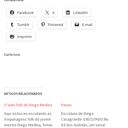
Facebook
X
LinkedIn
Tumblr
Pinterest
E-mail
Imprimir
Curtir isso:
ARTIGOS RELACIONADOS
O lado folk de Diego Medina
Penas
Aqui estou eu escutando as
Da coluna de Diego
traquinagens folk do jovem
Casagrande: EXECUTADO No
mestre Diego Medina, feitas
Irã dos Aiatolás, um serial