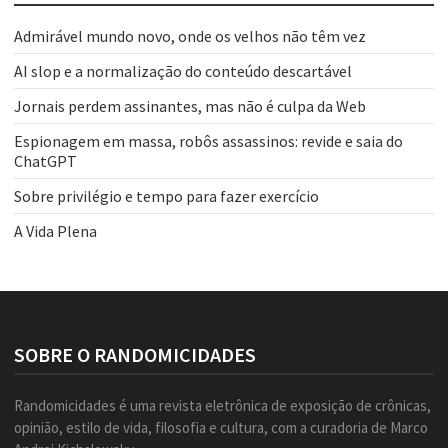
Admirável mundo novo, onde os velhos não têm vez
AI slop e a normalização do conteúdo descartável
Jornais perdem assinantes, mas não é culpa da Web
Espionagem em massa, robôs assassinos: revide e saia do
ChatGPT
Sobre privilégio e tempo para fazer exercício
A Vida Plena
SOBRE O RANDOMICIDADES
Randomicidades é uma revista eletrônica de exposição de crônicas,
opinião, estilo de vida, filosofia e cultura, com a curadoria de Marco