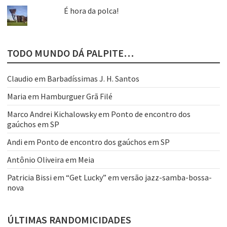
É hora da polca!
TODO MUNDO DÁ PALPITE…
Claudio
em
Barbadíssimas J. H. Santos
Maria
em
Hamburguer Grã Filé
Marco Andrei Kichalowsky
em
Ponto de encontro dos
gaúchos em SP
Andi
em
Ponto de encontro dos gaúchos em SP
Antônio Oliveira
em
Meia
Patricia Bissi
em
“Get Lucky” em versão jazz-samba-bossa-
nova
ÚLTIMAS RANDOMICIDADES